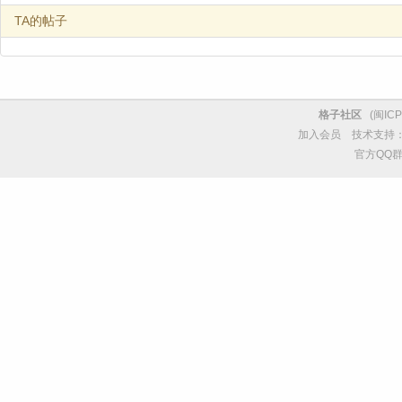
TA的帖子
格子社区
(
闽ICP
加入会员
技术支持
官方QQ