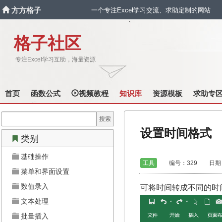
方方格子
一个专注Excel学习交流、求助定制的网站
`
格子社区
专注Excel学习互助，海量资源
首页
函数公式
视频教程
知识库
资源模板
求助专
设置时间格式
类别
基础操作
工具
编号：329 日期：2022
菜单和界面设置
数值录入
可将时间转成不同的时
文本处理
批量插入