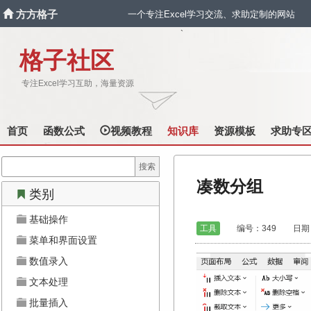
方方格子
一个专注Excel学习交流、求助定制的网站
`
格子社区
专注Excel学习互助，海量资源
首页
函数公式
视频教程
知识库
资源模板
求助专
凑数分组
类别
基础操作
工具
编号：349 日期：2022
菜单和界面设置
数值录入
文本处理
批量插入