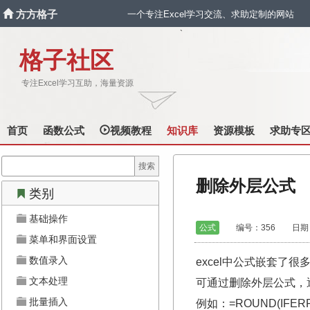
方方格子
一个专注Excel学习交流、求助定制的网站
`
格子社区
专注Excel学习互助，海量资源
首页
函数公式
视频教程
知识库
资源模板
求助专
删除外层公式
类别
基础操作
公式
编号：356 日期：2022
菜单和界面设置
数值录入
excel中公式嵌套了
文本处理
可通过删除外层公式，
批量插入
例如：=ROUND(IFERRO