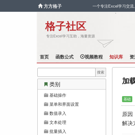
方方格子
一个专注Excel学习交
`
格子社区
专注Excel学习互助，海量资源
首页
函数公式
视频教程
知识库
资
加
类别
基础操作
基础
菜单和界面设置
数值录入
原因
文本处理
解决
批量插入