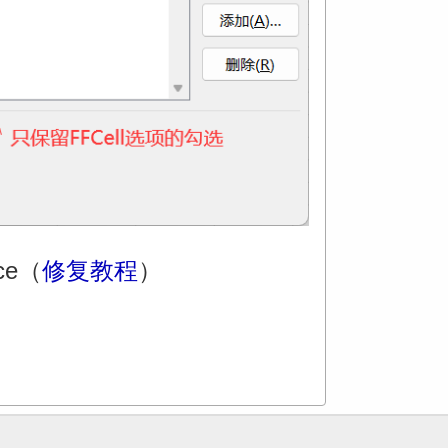
ce（
修复教程
）