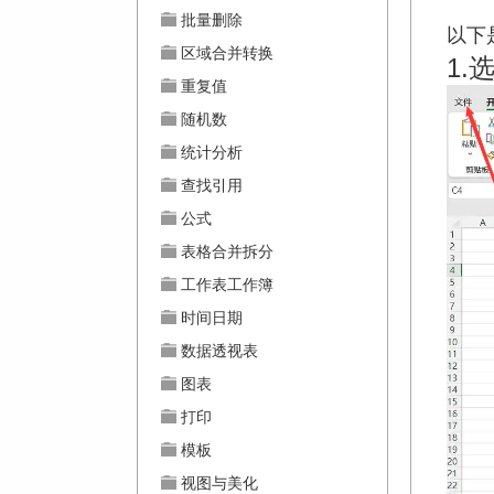
批量删除
以下
区域合并转换
1.
重复值
随机数
统计分析
查找引用
公式
表格合并拆分
工作表工作簿
时间日期
数据透视表
图表
打印
模板
视图与美化