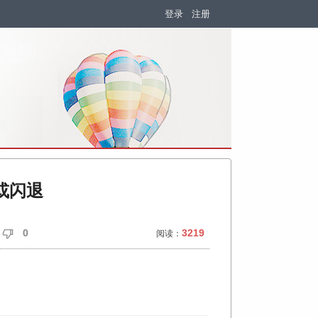
登录
注册
或闪退
0
3219
阅读：