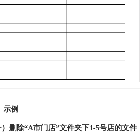
、
示例
一）
删除“
A
市门店”文件夹下
1-5
号店的文件