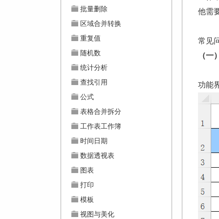
批量删除
他需
区域合并转换
重复值
常见
随机数
（一
统计分析
查找引用
功能
公式
表格合并拆分
工作表工作簿
时间日期
数据透视表
图表
打印
模板
视图与美化