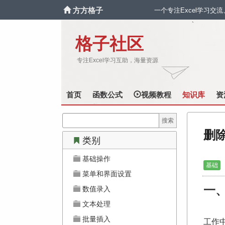
方方格子
一个专注Excel学习交
`
格子社区
专注Excel学习互助，海量资源
首页
函数公式
视频教程
知识库
资
删
类别
基础操作
基础
菜单和界面设置
一
数值录入
文本处理
批量插入
工作