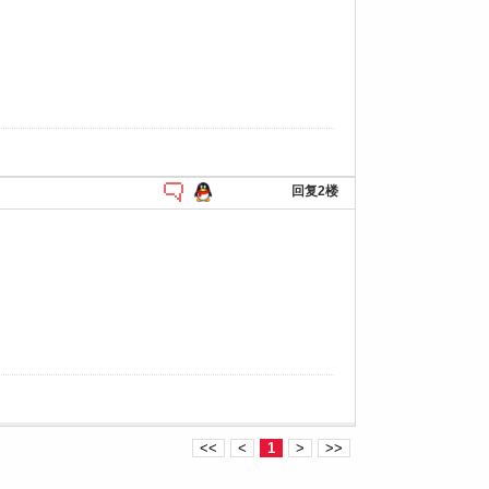
回复2楼
<<
<
1
>
>>