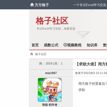
方方格子
一个专注Excel学习交
`
格子社区
专注Excel学习互助，海量资源
首页
函数公式
视频教程
知识库
资
格子社区
阅： 2019 | 回： 1
【求助大佬】用方
mia1997
发表于2021/6/3 15:11:2
用方格子转置最后
求助
等级:初学者