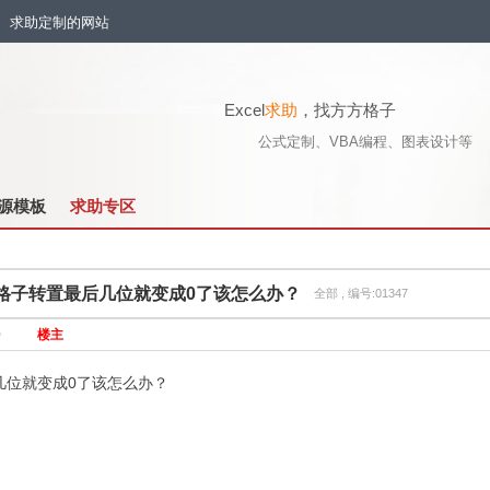
流、求助定制的网站
Excel
求助
，找方方格子
公式定制、VBA编程、图表设计等
源模板
求助专区
格子转置最后几位就变成0了该怎么办？
全部 , 编号:01347
0
楼主
几位就变成0了该怎么办？