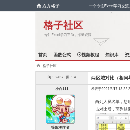
方方格子
一个专注Excel学习交
`
格子社区
专注Excel学习互助，海量资源
首页
函数公式
视频教程
知识库
资
格子社区
阅： 2457 | 回： 4
两区域对比（相同
小白111
发表于2021/8/17 13:22:
两列人员名单，想
击对比后，两列结
等级:初学者