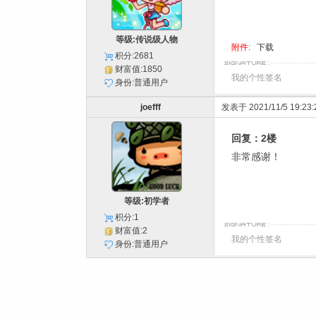
等级:传说级人物
附件:
下载
积分:2681
财富值:1850
我的个性签名
身份:普通用户
joefff
发表于 2021/11/5 19:23:
回复：2楼
非常感谢！
等级:初学者
积分:1
财富值:2
我的个性签名
身份:普通用户