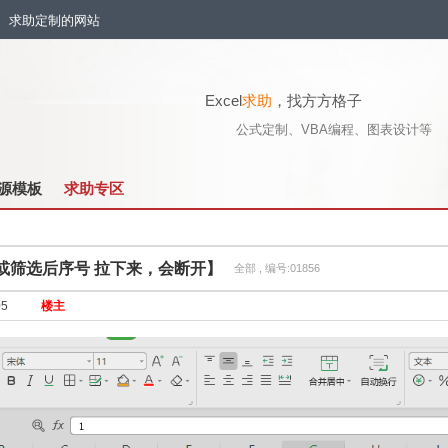
流、求助定制的网站
Excel
求助
，找方方格子
公式定制、VBA编程、图表设计等
源模板
求助专区
或筛选后序号 拉下来，会断开】
全部 , 编号:01856
05
楼主