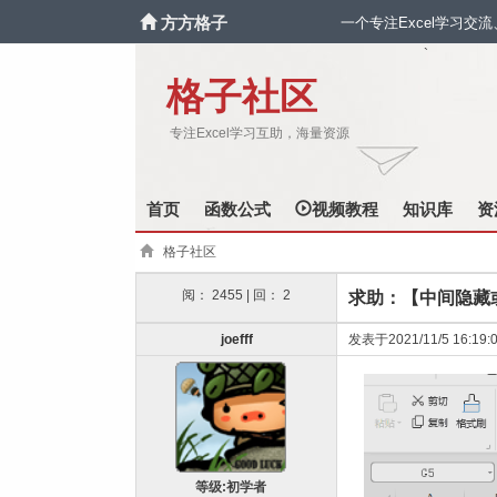
方方格子
一个专注Excel学习交
`
格子社区
专注Excel学习互助，海量资源
首页
函数公式
视频教程
知识库
资
格子社区
阅： 2455 | 回： 2
求助：【中间隐藏
joefff
发表于2021/11/5 16:19:
等级:初学者