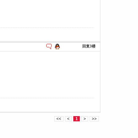
回复3楼
<<
<
1
>
>>