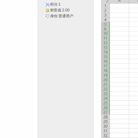
积分:1
财富值:2.00
身份:普通用户