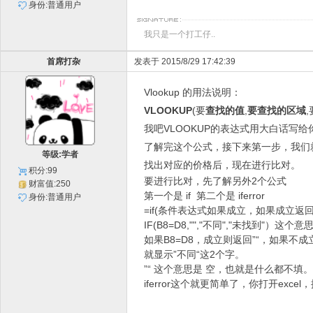
身份:普通用户
我只是一个打工仔..
首席打杂
发表于 2015/8/29 17:42:39
Vlookup 的用法说明：
VLOOKUP
(要
查找的值
,
要查找的区域
我吧VLOOKUP的表达式用大白话写
了解完这个公式，接下来第一步，我们
等级:学者
找出对应的价格后，现在进行比对。
积分:99
要进行比对，先了解另外2个公式
财富值:250
第一个是 if 第二个是 iferror
身份:普通用户
=if(条件表达式如果成立，如果成立返
IF(B8=D8,"","不同","未找到"）这个
如果B8=D8，成立则返回”“，如果不
就显示”不同“这2个字。
”“ 这个意思是 空，也就是什么都不填。
iferror这个就更简单了，你打开excel