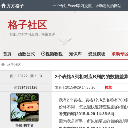
方方格子
一个专注Excel学习交流、求助定制的网站
`
格子社区
专注Excel学习互助，海量资源
首页
函数公式
视频教程
知识库
资源模板
求助专
格子社区
阅： 13122 | 回： 13
2个表格A列相对应B列的的数据差
m3314383126
发表于2015/8/29 14:35:20
楼主
我有2个表格。表格1的A是名称有700
价格不同，怎么能快速筛查里面的相通名
补充内容(2015-8-29 14:35:54):
因为我是新手，所以能更加详细的说明
等级:初学者