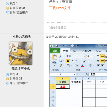
悬赏：1 财富值
积分:1
下载Excel文件
财富值:0.00
身份:普通用户
我的个性签名
小新De和尚头
发表于 2015/9/9 10:54:41
等级:学有小成
积分:31
财富值:38
身份:普通用户