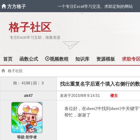
方方格子
一个专注Excel学习交流、求助定制的网站
`
格子社区
专注Excel学习互助，海量资源
首页
函数公式
视频教程
知识库
资源模板
求助专
格子社区
阅： 4198 | 回： 3
找出重复名字后逐个填入右侧行的数
ak47
发表于2015/9/9 9:14:51
楼主
各位好，在sheet2中找到sheet
帮忙，谢谢了
等级:初学者