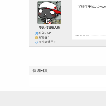
字段排序http://www.f
等级:传说级人物
积分:2734
财富值:4
身份:普通用户
快速回复