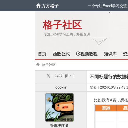
方方格子
一个专注Excel学习交
`
格子社区
专注Excel学习互助，海量资源
首页
函数公式
视频教程
知识库
资
格子社区
阅： 2427 | 回： 1
不同标题行的数据
cooklir
发表于2024/10/8 22:43:
比如我有A表，想
等级:初学者