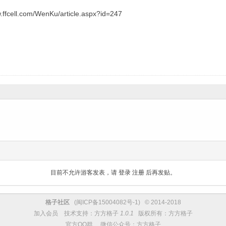
fcell.com/WenKu/article.aspx?id=247
目前不允许游客发表，请
登录
注册
后再发贴。
格子社区
(
闽ICP备15004082号-1
) © 2014-2018
加入会员
技术支持：
方方格子
1.0.1
版权所有：方方格子
官方QQ群
微信公众号：方方格子