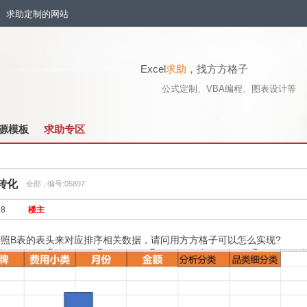
流、求助定制的网站
Excel
求助
，找方方格子
公式定制、VBA编程、图表设计等
源模板
求助专区
转化
全部 , 编号:05897
18
楼主
按照B表的表头来对应排序相关数据，请问用方方格子可以怎么实现?