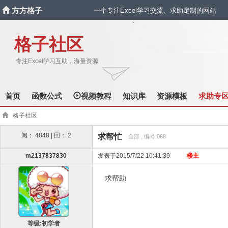
方方格子
一个专注Excel学习交流、求助定制的网站
`
格子社区
专注Excel学习互助，海量资源
首页
函数公式
视频教程
知识库
资源模板
求助专
格子社区
阅： 4848 | 回： 2
求帮忙
全部 , 编号:068
m2137837830
发表于2015/7/22 10:41:39
楼主
求帮助
等级:初学者