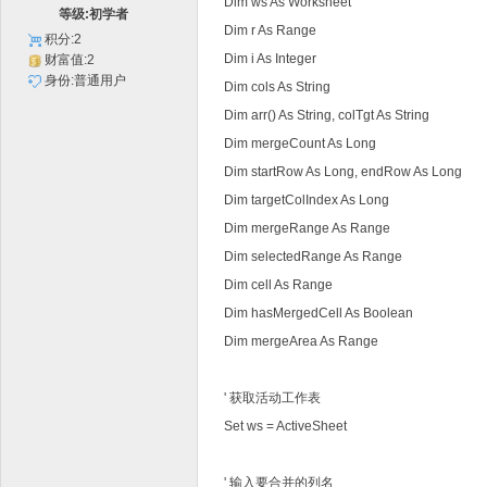
Dim ws As Worksheet
等级:初学者
Dim r As Range
积分:2
Dim i As Integer
财富值:2
身份:普通用户
Dim cols As String
Dim arr() As String, colTgt As String
Dim mergeCount As Long
Dim startRow As Long, endRow As Long
Dim targetColIndex As Long
Dim mergeRange As Range
Dim selectedRange As Range
Dim cell As Range
Dim hasMergedCell As Boolean
Dim mergeArea As Range
' 获取活动工作表
Set ws = ActiveSheet
' 输入要合并的列名