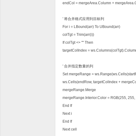
endCol = mergeArea.Column + mergeArea.C
' 将合并格式应用到目标列
For i = LBound(arr) To UBound(arr)
colTgt = Trim(arr(i))
If colTgt <> "" Then
targetColIndex = ws.Columns(colTgt).Colum
' 合并指定数量的列
Set mergeRange = ws.Range(ws.Cells(startR
ws.Cells(endRow, targetColIndex + mergeCou
mergeRange.Merge
mergeRange.Interior.Color = RGB(255,
End If
Next i
End If
Next cell