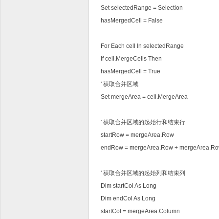
Set selectedRange = Selection
hasMergedCell = False
For Each cell In selectedRange
If cell.MergeCells Then
hasMergedCell = True
' 获取合并区域
Set mergeArea = cell.MergeArea
' 获取合并区域的起始行和结束行
startRow = mergeArea.Row
endRow = mergeArea.Row + mergeArea.Row
' 获取合并区域的起始列和结束列
Dim startCol As Long
Dim endCol As Long
startCol = mergeArea.Column