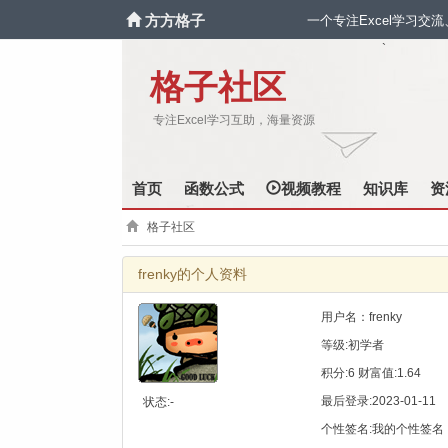
方方格子
一个专注Excel学习交
`
格子社区
专注Excel学习互助，海量资源
首页
函数公式
视频教程
知识库
资
格子社区
frenky的个人资料
用户名：frenky
等级:初学者
积分:6 财富值:1.64
最后登录:2023-01-11
状态:-
个性签名:我的个性签名