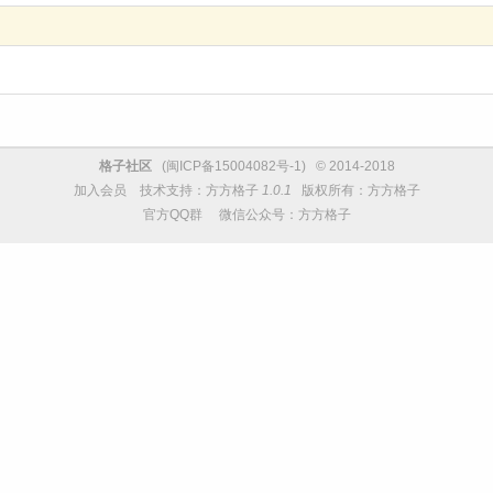
格子社区
(
闽ICP备15004082号-1
) © 2014-2018
加入会员
技术支持：
方方格子
1.0.1
版权所有：方方格子
官方QQ群
微信公众号：方方格子