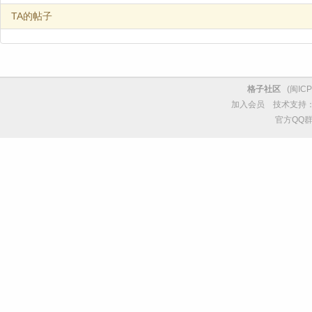
TA的帖子
格子社区
(
闽ICP
加入会员
技术支持
官方QQ